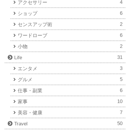
4
アクセサリー
6
ショップ
2
センスアップ術
6
ワードローブ
2
小物
31
Life
3
エンタメ
5
グルメ
6
仕事・副業
10
家事
7
美容・健康
50
Travel