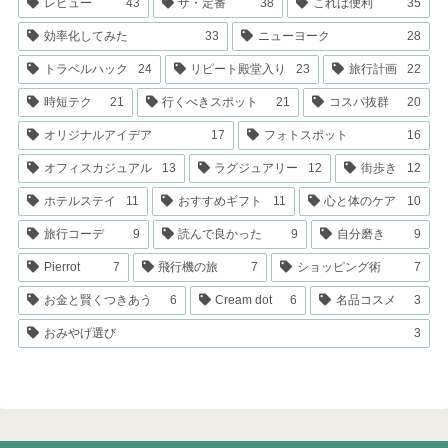
レビュー
43
ザ・定番
38
これは便利
35
効率化してみた
33
ニューヨーク
28
トラベルハック
24
リピート殿堂入り
23
旅行計画
22
時短テク
21
行くべきスポット
21
コスパ抜群
20
オリジナルアイデア
17
フォトスポット
16
オフィスカジュアル
13
ラグジュアリー
12
街歩き
12
ホテルステイ
11
おすすめギフト
11
心と体のケア
10
旅行コーデ
9
読んで良かった
9
自分磨き
9
Pierrot
7
飛行機の旅
7
ショッピング術
7
お金と賢くつきあう
6
Cream dot
6
名品コスメ
3
おみやげ選び
3