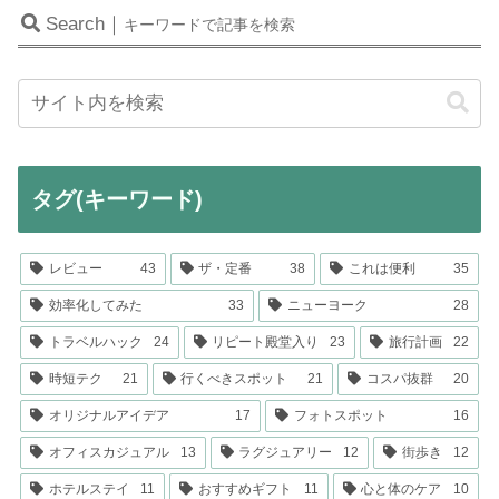
Search｜
キーワードで記事を検索
タグ(キーワード)
レビュー
43
ザ・定番
38
これは便利
35
効率化してみた
33
ニューヨーク
28
トラベルハック
24
リピート殿堂入り
23
旅行計画
22
時短テク
21
行くべきスポット
21
コスパ抜群
20
オリジナルアイデア
17
フォトスポット
16
オフィスカジュアル
13
ラグジュアリー
12
街歩き
12
ホテルステイ
11
おすすめギフト
11
心と体のケア
10