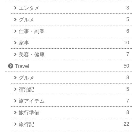
3
エンタメ
5
グルメ
6
仕事・副業
10
家事
7
美容・健康
50
Travel
8
グルメ
5
宿泊記
7
旅アイテム
8
旅行準備
22
旅行記