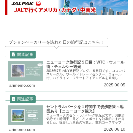
ブションベーカリーを訪れた日の旅行記はこちら！
ニューヨーク旅行記５日目：WTC・ウォール
街・チェルシー観光
2018年7月のNY旅行記ブログ、５日目です。コロンバ
スサークル、ワールドトレードセンター、ウォール
街、ハイライン、フラットアイアンビルを観光し、夜
のタイムズスクエアへ。写真と観光マップをまとめま
2025.06.05
arimemo.com
す。
セントラルパークを１時間半で徒歩散策～地
図あり【ニューヨーク観光】
ニューヨークのセントラルパーク観光記です。お散歩
気分で１時間半、見どころスポットを効率的にまわり
ました。撮影した景色の写真と、散策コースマップ
(地図)とともにまとめます。楽しみ方や過ごし方の参
2026.06.10
arimemo.com
考にどうぞ。