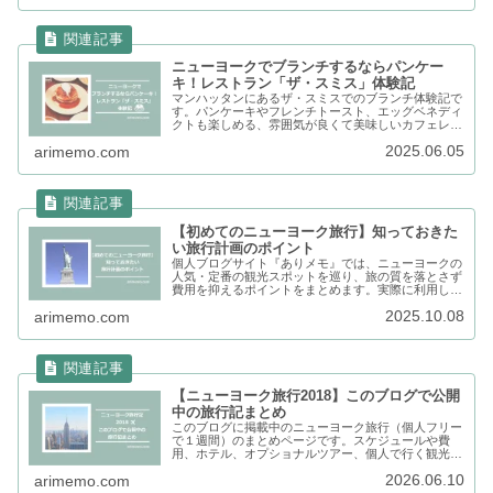
ニューヨークでブランチするならパンケー
キ！レストラン「ザ・スミス」体験記
マンハッタンにあるザ・スミスでのブランチ体験記で
す。パンケーキやフレンチトースト、エッグベネディ
クトも楽しめる、雰囲気が良くて美味しいカフェレス
トラン。日本からオンライン予約できるのでおすすめ
2025.06.05
arimemo.com
です。
【初めてのニューヨーク旅行】知っておきた
い旅行計画のポイント
個人ブログサイト『ありメモ』では、ニューヨークの
人気・定番の観光スポットを巡り、旅の質を落とさず
費用を抑えるポイントをまとめます。実際に利用した
おすすめのツアー、時期、ホテルなど、完全オリジナ
2025.10.08
arimemo.com
ルのプランです！
【ニューヨーク旅行2018】このブログで公開
中の旅行記まとめ
このブログに掲載中のニューヨーク旅行（個人フリー
で１週間）のまとめページです。スケジュールや費
用、ホテル、オプショナルツアー、個人で行く観光、
食事、おみやげなど、旅行計画と旅行記が満載。旅の
2026.06.10
arimemo.com
参考にぜひ。