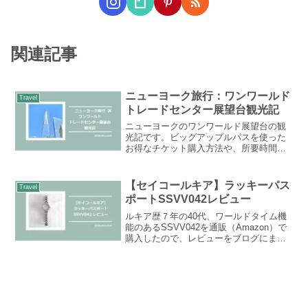
関連記事
ニューヨーク旅行：ワンワールド
Travel
トレードセンター展望台観光記
ニューヨークのワンワールド展望台の観
光記です。ビッグアップルパスを使った
お得なチケット購入方法や、所要時間、
見どころ、入口の場所と行き方をまとめ
ました。展望台からの写真も。検討中の
方は参考にどうぞ。
【セイコールキア】ラッキーパス
Travel
ポートSSVV042レビュー
ルキア歴７年の40代、ワールドタイム機
能のあるSSVV042を通販（Amazon）で
購入したので、レビューをブログにまと
めます。シンプルで大人っぽいデザイ
ン。とくに海外旅行や出張へ行く人にお
すすめです。